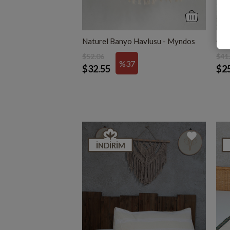
Naturel Banyo Havlusu - Myndos
Ort
$52.06
$41
%37
$32.55
$2
İNDIRIM