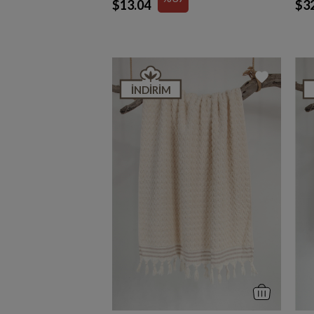
$13.04
$3
İNDIRIM