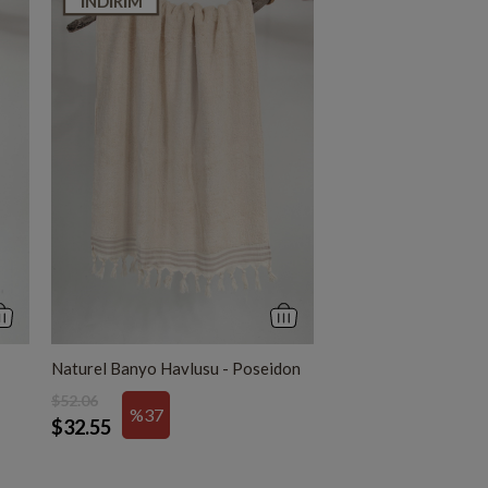
İNDIRIM
Naturel Banyo Havlusu - Poseidon
$52.06
%37
$32.55