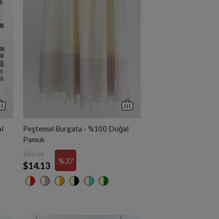
al
Peştemal Burgata - %100 Doğal
Pamuk
$22.56
%37
$14.13