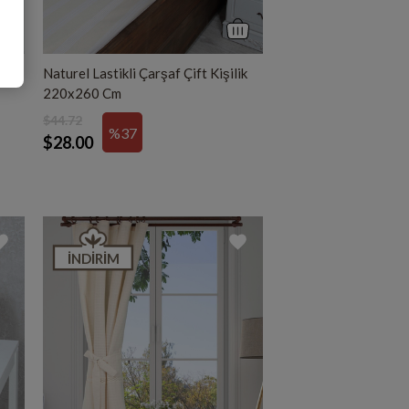
Naturel Lastikli Çarşaf Çift Kişilik
220x260 Cm
$44.72
%37
$28.00
İNDIRIM