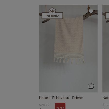
İNDIRIM
Naturel El Havlusu - Priene
Nat
$20.79
$52
%37