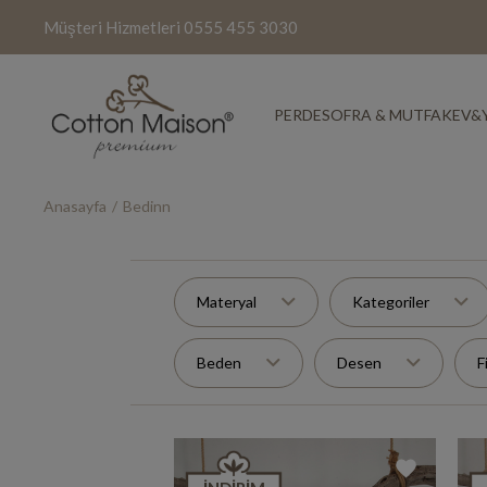
Müşteri Hizmetleri
0555 455 3030
PERDE
SOFRA & MUTFAK
EV&
Anasayfa
Bedinn
Materyal
Kategoriler
Beden
Desen
F