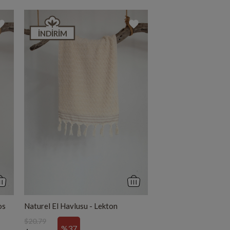
İNDIRIM
os
Naturel El Havlusu - Lekton
$20.79
%37