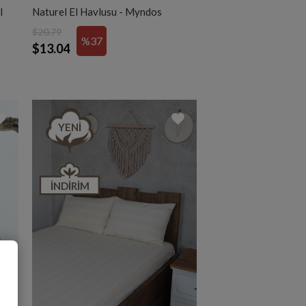
l
Naturel El Havlusu - Myndos
$20.79
%37
$13.04
YENI
İNDIRIM