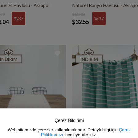
rel El Havlusu - Akrapol
Naturel Banyo Havlusu - Akrapo
.79
$52.06
%37
%37
3.04
$32.55
İNDIRIM
İNDIRIM
Çerez Bildirimi
Web sitemizde çerezler kullanılmaktadır. Detaylı bilgi için
Çerez
Politikamızı
inceleyebilirsiniz.