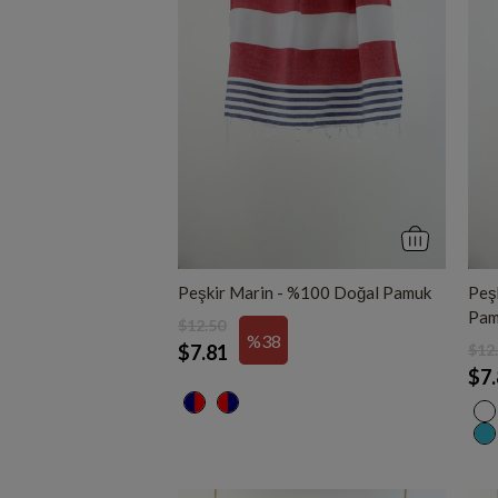
Peşkir Marin - %100 Doğal Pamuk
Peş
Pam
$12.50
%38
$7.81
$12
$7.