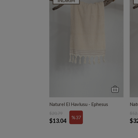
İNDIRIM
Naturel El Havlusu - Ephesus
Nat
$20.79
$52
%37
$13.04
$3