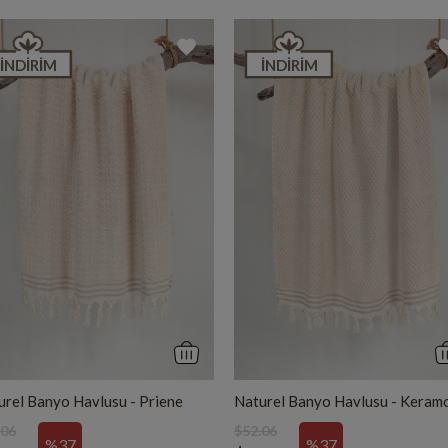
İNDIRIM
İNDIRIM
urel Banyo Havlusu - Priene
Naturel Banyo Havlusu - Keram
.06
$52.06
%37
%37