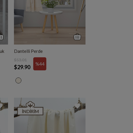
muk
Dantelli Perde
$53.01
%44
$29.90
İNDIRIM