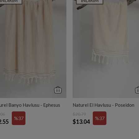
İNDIRIM
İNDIRIM
urel Banyo Havlusu - Ephesus
Naturel El Havlusu - Poseidon
.06
$20.79
%37
%37
2.55
$13.04