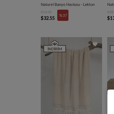
Naturel Banyo Havlusu - Lekton
Natu
$52.06
$20
%37
$32.55
$1
İNDIRIM