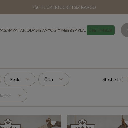
750 TL ÜZERİ ÜCRETSİZ KARGO
YAŞAM
YATAK ODASI
BANYO
GİYİM
BEBEK
PLAJ
ÜRETİM B2B
Renk
Ölçü
Stoktakiler
iltreler