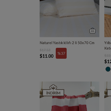
Naturel Yastık kIlıfı 2 li 50x70 Cm
Yılb
Ket
$17.53
%37
$11.00
$22
$1
İNDIRIM