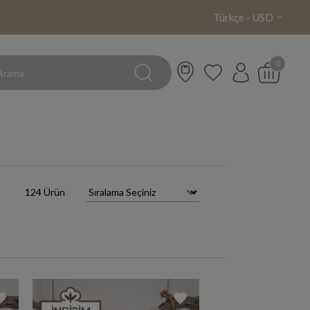
Türkçe - USD
0
124 Ürün