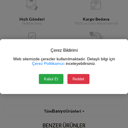
Hızlı Gönderi
Kargo Bedava
Stoktan Satış
750 TL ve Üzeri Alışverişlerde
Çerez Bildirimi
Güvenli Alışveriş
İade Garantisi
SSL Sertifikası
14 Gün İçerisinde
Web sitemizde çerezler kullanılmaktadır. Detaylı bilgi için
Çerez Politikamızı
inceleyebilirsiniz.
Fiyat Düşünce Haber Ver
Koleksiyona Ekle
Kabul Et
Reddet
Yorum Yaz
Banyo
Tüm
Ürünleri >
BENZER ÜRÜNLER