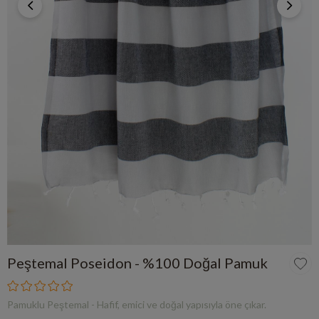
Peştemal Poseidon - %100 Doğal Pamuk
Pamuklu Peştemal - Hafif, emici ve doğal yapısıyla öne çıkar.