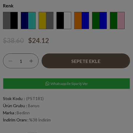
Renk
$38.60
$24.12
Whatsapp ile Sipariş Ver
Stok Kodu
(PST181)
Ürün Grubu :
Banyo
Marka
:
Bedinn
İndirim Oranı
:
%
38
İndirim