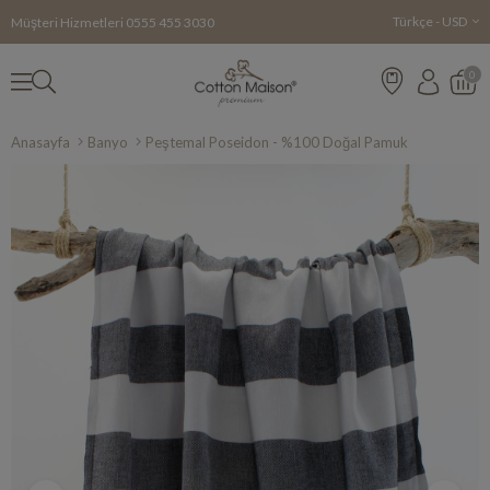
Türkçe - USD
Müşteri Hizmetleri
0555 455 3030
0
Anasayfa
Banyo
Peştemal Poseidon - %100 Doğal Pamuk