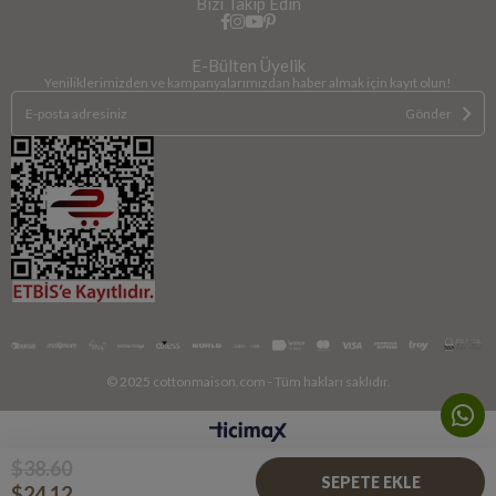
Bizi Takip Edin
E-Bülten Üyelik
Yeniliklerimizden ve kampanyalarımızdan haber almak için kayıt olun!
Gönder
© 2025 cottonmaison.com - Tüm hakları saklıdır.
$38.60
$24.12