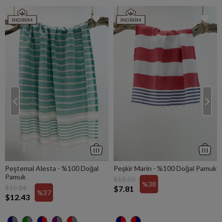
İNDIRIM
İNDIRIM
Peştemal Alesta - %100 Doğal
Peşkir Marin - %100 Doğal Pamuk
Pamuk
$12.50
%38
$19.84
$7.81
%37
$12.43