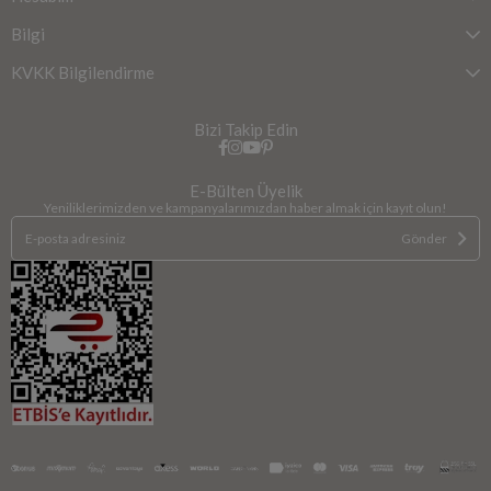
Bilgi
KVKK Bilgilendirme
Bizi Takip Edin
E-Bülten Üyelik
Yeniliklerimizden ve kampanyalarımızdan haber almak için kayıt olun!
Gönder