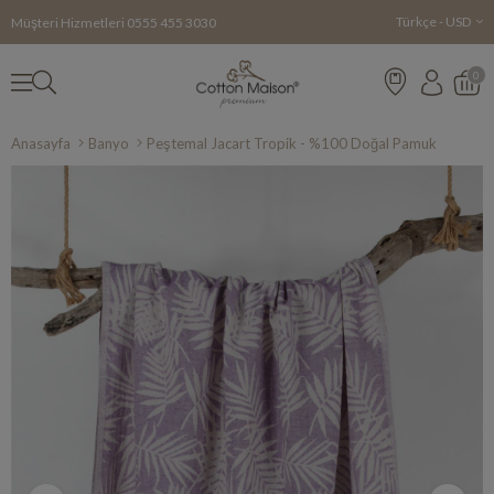
Türkçe - USD
Müşteri Hizmetleri
0555 455 3030
0
Anasayfa
Banyo
Peştemal Jacart Tropik - %100 Doğal Pamuk