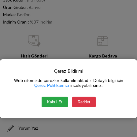
Ürün Grubu :
Banyo
Marka
:
Bedinn
İndirim Oranı
:
%
37
İndirim
Hızlı Gönderi
Kargo Bedava
Stoktan Satış
750 TL ve Üzeri Alışverişlerde
Çerez Bildirimi
Web sitemizde çerezler kullanılmaktadır. Detaylı bilgi için
Çerez Politikamızı
inceleyebilirsiniz.
Güvenli Alışveriş
İade Garantisi
SSL Sertifikası
14 Gün İçerisinde
Kabul Et
Reddet
Fiyat Düşünce Haber Ver
Koleksiyona Ekle
Yorum Yaz