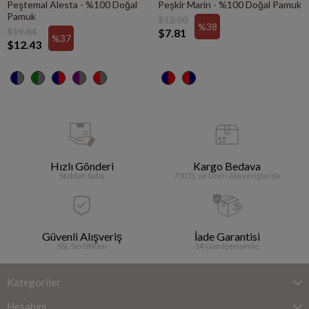
Peştemal Alesta - %100 Doğal
Peşkir Marin - %100 Doğal Pamuk
Pamuk
$12.50
%38
$19.84
$7.81
%37
$12.43
Hızlı Gönderi
Kargo Bedava
Stoktan Satış
750 TL ve Üzeri Alışverişlerde
Güvenli Alışveriş
İade Garantisi
SSL Sertifikası
14 Gün İçerisinde
Kategoriler
Hesabım