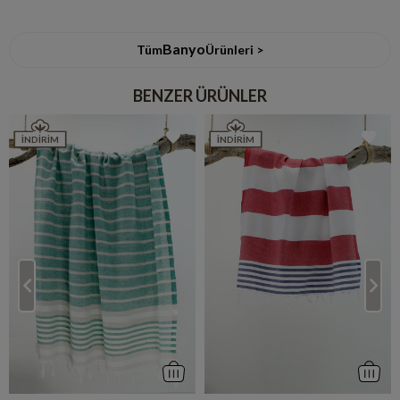
Banyo
Tüm
Ürünleri >
BENZER ÜRÜNLER
İNDIRIM
İNDIRIM