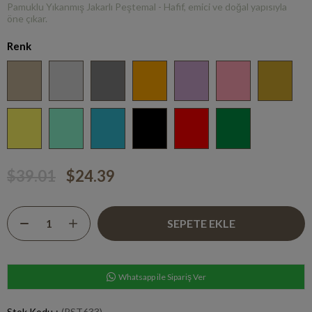
Pamuklu Yıkanmış Jakarlı Peştemal - Hafif, emici ve doğal yapısıyla
öne çıkar.
Renk
$39.01
$24.39
Whatsapp ile Sipariş Ver
Stok Kodu
(PST633)