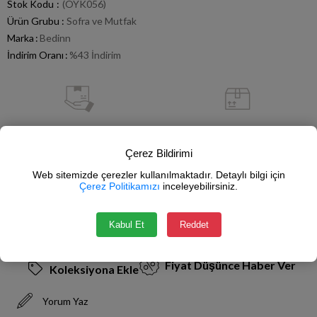
Stok Kodu
(OYK056)
Ürün Grubu :
Sofra ve Mutfak
Marka
:
Bedinn
İndirim Oranı
:
%
43
İndirim
Hızlı Gönderi
Kargo Bedava
Stoktan Satış
750 TL ve Üzeri Alışverişlerde
Çerez Bildirimi
Web sitemizde çerezler kullanılmaktadır. Detaylı bilgi için
Çerez Politikamızı
inceleyebilirsiniz.
Güvenli Alışveriş
İade Garantisi
SSL Sertifikası
14 Gün İçerisinde
Kabul Et
Reddet
Fiyat Düşünce Haber Ver
Koleksiyona Ekle
Yorum Yaz