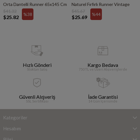
Orta Dantelli Runner 65x145 Cm
Naturel Fırfırlı Runner Vintage
$41.32
$45.67
%38
%44
$25.82
$25.69
Hızlı Gönderi
Kargo Bedava
Stoktan Satış
750 TL ve Üzeri Alışverişlerde
Güvenli Alışveriş
İade Garantisi
SSL Sertifikası
14 Gün İçerisinde
Kategoriler
Hesabım
Bilgi