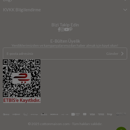
KVKK Bilgilendirme
Bizi Takip Edin
E-Bülten Üyelik
Yeniliklerimizden ve kampanyalarımızdan haber almak için kayıt olun!
Gönder
© 2025 cottonmaison.com - Tüm hakları saklıdır.