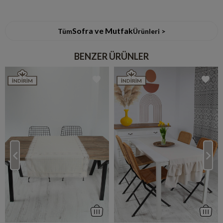
Sofra ve Mutfak
Tüm
Ürünleri >
BENZER ÜRÜNLER
İNDIRIM
İNDIRIM