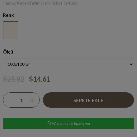
Pamuk Keten Fırfırlı Ham Fiskos Örtüsü
Renk
Ölçü
$25.82
$14.61
Whatsapp ile Sipariş Ver