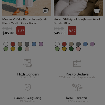
Müslin V Yaka Büzgülü Bağcıklı
Helen Stil Fiyonk Bağlamalı Askılı
Bluz - Yazlık Şık ve Rahat
Müslin Bluz
$72.45
$72.45
%37
%37
$45.33
$45.33
Hızlı Gönderi
Kargo Bedava
Stoktan Satış
750 TL ve Üzeri Alışverişlerde
Güvenli Alışveriş
İade Garantisi
SSL Sertifikası
14 Gün İçerisinde