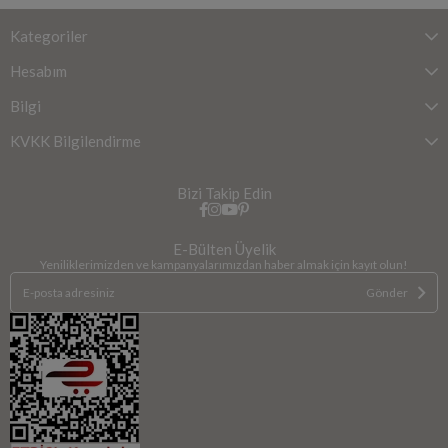
Kategoriler
Hesabım
Bilgi
KVKK Bilgilendirme
Bizi Takip Edin
E-Bülten Üyelik
Yeniliklerimizden ve kampanyalarımızdan haber almak için kayıt olun!
Gönder