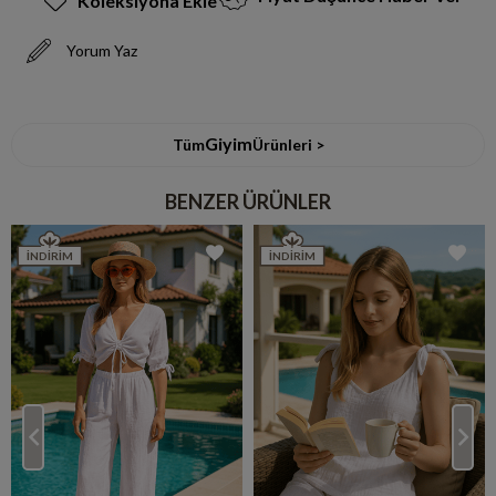
Koleksiyona Ekle
Yorum Yaz
Giyim
Tüm
Ürünleri >
BENZER ÜRÜNLER
İNDIRIM
İNDIRIM