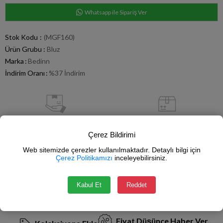
Whatsapp ile Sipariş Ver
Stok Kodu
(MGF160)
Ürün Grubu :
Bluz
Marka
:
Bedinn
İndirim Oranı
:
%
37
İndirim
Hızlı Gönderi
Kargo Bedava
Çerez Bildirimi
Stoktan Satış
750 TL ve Üzeri Alışverişlerde
Web sitemizde çerezler kullanılmaktadır. Detaylı bilgi için
Çerez Politikamızı
inceleyebilirsiniz.
Güvenli Alışveriş
İade Garantisi
Kabul Et
Reddet
SSL Sertifikası
14 Gün İçerisinde
Fiyat Düşünce Haber Ver