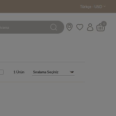
Türkçe - USD
0
1 Ürün