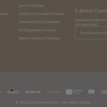
Çerez Politikası
E-Bülten Üyeli
orular
Gizlilik ve Güvenlik Politikası
Yeniliklerimizden v
Mesafeli Satış Sözleşmesi
için kayıt olun!
Ön Bilgilendirme Formu
İade ve Teslimat Politikası
© 2025 cottonmaison.com - Tüm hakları saklıdır.