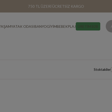
750 TL ÜZERİ ÜCRETSİZ KARGO
YAŞAM
YATAK ODASI
BANYO
GİYİM
BEBEK
PLAJ
ÜRETİM B2B
Stoktakiler