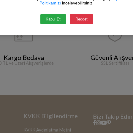
Politikamızı
inceleyebilirsiniz.
Kabul Et
Reddet
Kargo Bedava
Güvenli Alışve
 TL ve Üzeri Alışverişlerde
SSL Sertifikası
KVKK Bilgilendirme
Bizi Takip Edin
KVKK Aydınlatma Metni