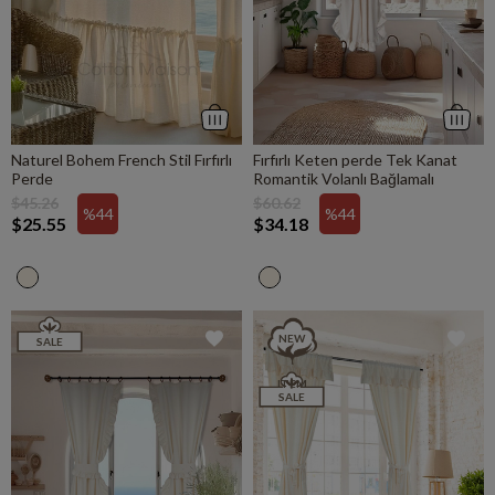
Naturel Bohem French Stil Fırfırlı
Fırfırlı Keten perde Tek Kanat
Perde
Romantik Volanlı Bağlamalı
$45.26
$60.62
%44
%44
$25.55
$34.18
NEW
SALE
ITEM
SALE