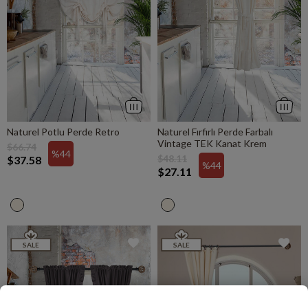
Naturel Potlu Perde Retro
Naturel Fırfırlı Perde Farbalı
Vintage TEK Kanat Krem
$66.74
%44
$48.11
$37.58
%44
$27.11
SALE
SALE