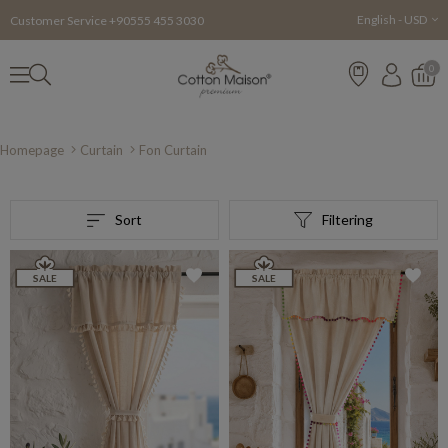
English - USD
Customer Service +90555 455 3030
0
Homepage
Curtain
Fon Curtain
Sort
Filtering
SALE
SALE