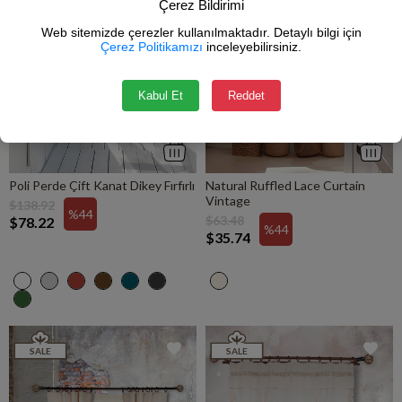
Çerez Bildirimi
Web sitemizde çerezler kullanılmaktadır. Detaylı bilgi için
Çerez Politikamızı
inceleyebilirsiniz.
Kabul Et
Reddet
Poli Perde Çift Kanat Dikey Fırfırlı
Natural Ruffled Lace Curtain
Vintage
$138.92
%44
$63.48
$78.22
%44
$35.74
SALE
SALE