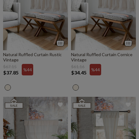
Natural Ruffled Curtain Rustic
Natural Ruffled Curtain Cornice
Vintage
Vintage
$67.15
$61.16
%44
%44
$37.85
$34.45
SALE
SALE