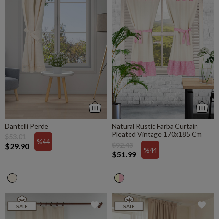
Dantelli Perde
Natural Rustic Farba Curtain
Pleated Vintage 170x185 Cm
$53.01
%44
$92.43
$29.90
%44
$51.99
SALE
SALE