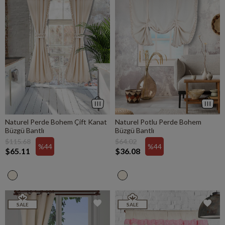
Naturel Perde Bohem Çift Kanat
Naturel Potlu Perde Bohem
Büzgü Bantlı
Büzgü Bantlı
$115.68
$64.02
%44
%44
$65.11
$36.08
SALE
SALE