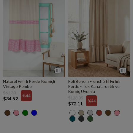
Naturel Fırfırlı Perde Kornişli
Poli Bohem French Stil Fırfırlı
Vintage Pembe
Perde - Tek Kanat, rustik ve
Korniş Uyumlu
$61.30
%44
$128.05
$34.52
%44
$72.11