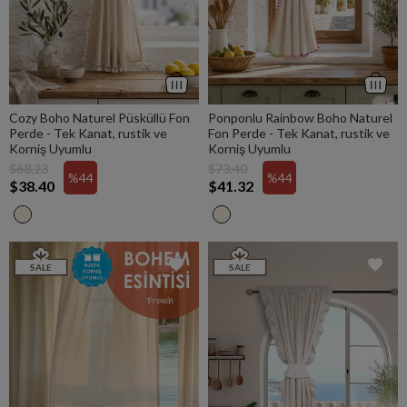
Cozy Boho Naturel Püsküllü Fon
Ponponlu Rainbow Boho Naturel
Perde - Tek Kanat, rustik ve
Fon Perde - Tek Kanat, rustik ve
Korniş Uyumlu
Korniş Uyumlu
$68.23
$73.40
%44
%44
$38.40
$41.32
SALE
SALE