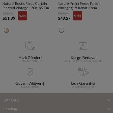
Natural Rustic Farba Curtain
Naturel Fırfırlı Perde Farbalı
Pleated Vintage 170x185 Cm
Vintage Çift Kanat Krem
$92.43
$87.54
%44
%44
$51.99
$49.27
Hızlı Gönderi
Kargo Bedava
Stoktan Satış
750 TL ve Üzeri Alışverişlerde
Güvenli Alışveriş
İade Garantisi
SSL Sertifikası
14 Gün İçerisinde
Category
Hesabım