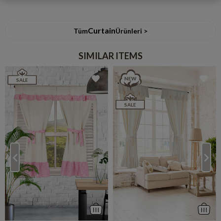
Curtain
Tüm
Ürünleri >
SIMILAR ITEMS
NEW
SALE
ITEM
SALE