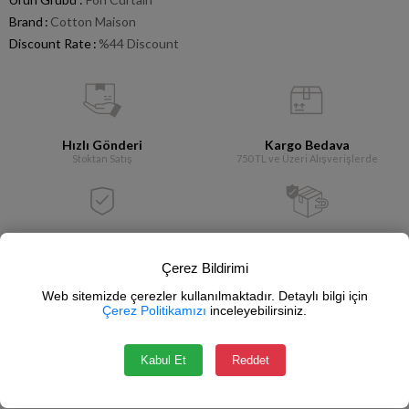
Brand
:
Cotton Maison
Discount Rate
:
%
44
Discount
Hızlı Gönderi
Kargo Bedava
Stoktan Satış
750 TL ve Üzeri Alışverişlerde
Güvenli Alışveriş
İade Garantisi
SSL Sertifikası
14 Gün İçerisinde
Çerez Bildirimi
Web sitemizde çerezler kullanılmaktadır. Detaylı bilgi için
Çerez Politikamızı
inceleyebilirsiniz.
Add to Collection
Notify me when the price goes down
Kabul Et
Reddet
Write a comment