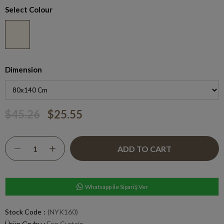
Select Colour
Dimension
$45.26
$25.55
Whatsapp ile Sipariş Ver
Stock Code
(NYK160)
Ürün Grubu :
Fon Curtain