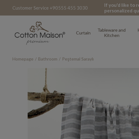
If you'd like to
Customer Service +90555 455 3030
personalized qu
Tableware and
Curtain
Kitchen
Homepage
Bathroom
Peştemal Saraylı