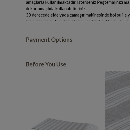
amaçlarla kullanılmaktadır. İsterseniz Peştemalınızı mas
dekor amaçlıda kullanabilirsiniz.
30 derecede elde yada çamaşır makinesinde bol su ile y
kullanmayınız. Kuru temizleme yapılabilir. Ilık ütü ile ütü
Payment Options
Before You Use