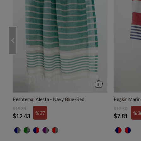
Peshtemal Alesta - Navy Blue-Red
Peşkir Marin
$19.84
$12.50
%37
%3
$12.43
$7.81