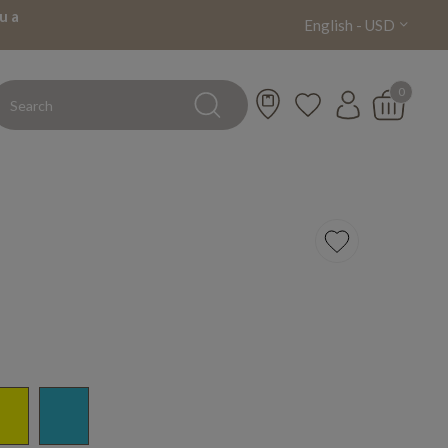
u a
English - USD
0