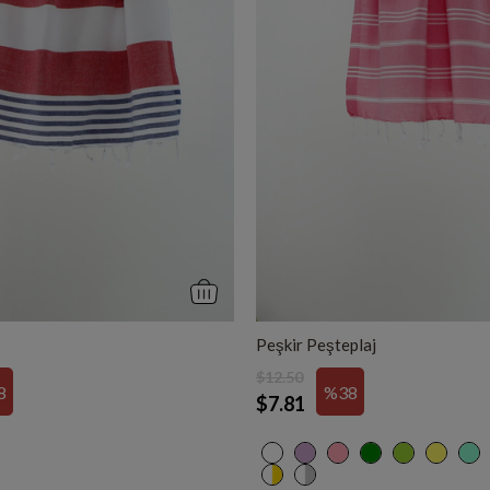
Peşkir Peşteplaj
$12.50
8
%38
$7.81