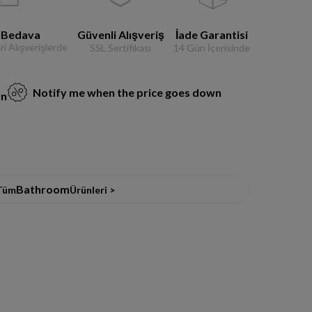
 Bedava
Güvenli Alışveriş
İade Garantisi
i Alışverişlerde
SSL Sertifikası
14 Gün İçerisinde
Notify me when the price goes down
on
Bathroom
Tüm
Ürünleri >