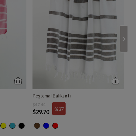
Peştemal Balıksırtı
Pe
$47.44
$2
%37
$29.70
$1