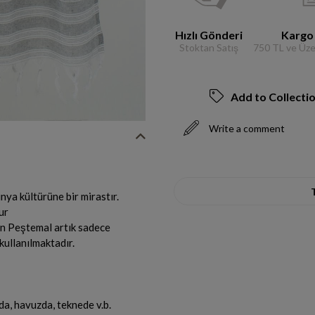
Hızlı Gönderi
Kargo
Stoktan Satış
750 TL ve Üzer
Add to Collecti
Write a comment
nya kültürüne bir mirastır.
nur
çen Peştemal artık sadece
kullanılmaktadır.
a, havuzda, teknede v.b.