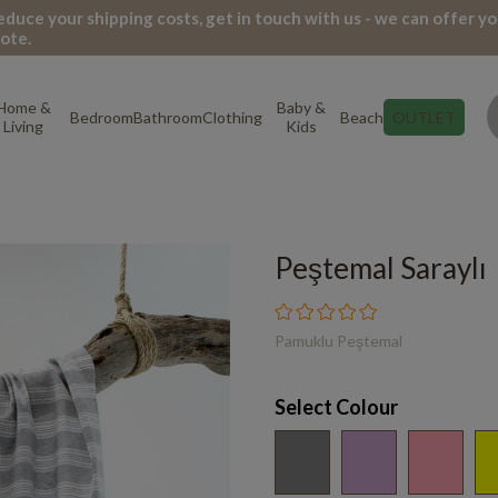
 reduce your shipping costs, get in touch with us - we can offer yo
ote.
Home &
Baby &
Bedroom
Bathroom
Clothing
Beach
OUTLET
Living
Kids
Peştemal Saraylı
Pamuklu Peştemal
Select Colour