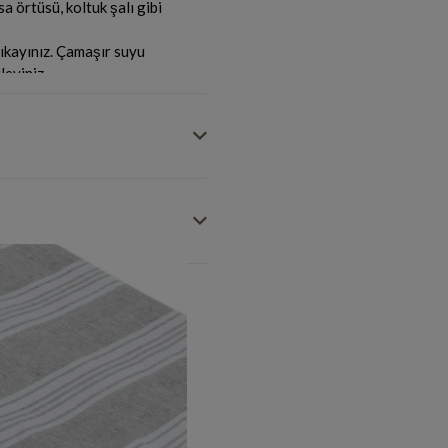
a örtüsü, koltuk şalı gibi
ıkayınız. Çamaşır suyu
leyiniz.