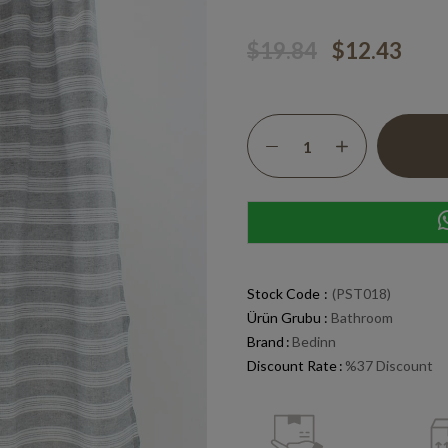
$19.84
$12.43
Stock Code
(PST018)
Ürün Grubu :
Bathroom
Brand
:
Bedinn
Discount Rate
:
%
37
Discount