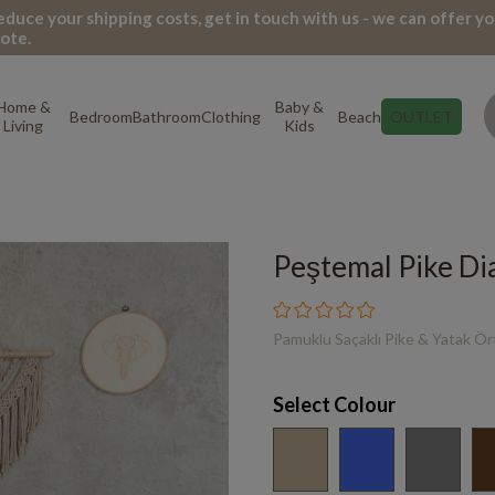
 reduce your shipping costs, get in touch with us - we can offer yo
ote.
Home &
Baby &
Bedroom
Bathroom
Clothing
Beach
OUTLET
Living
Kids
Peştemal Pike D
Pamuklu Saçaklı Pike & Yatak Ö
Select Colour