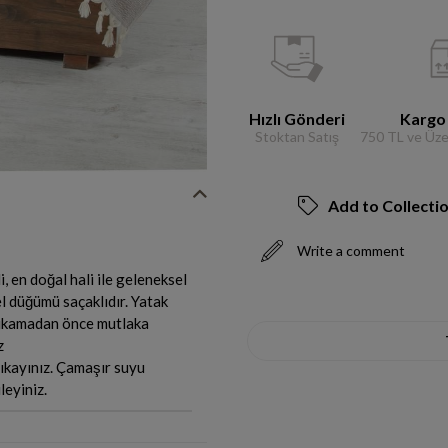
Hızlı Gönderi
Kargo
Stoktan Satış
750 TL ve Üzer
Add to Collecti
Write a comment
, en doğal hali ile geleneksel
l düğümü saçaklıdır. Yatak
. Yıkamadan önce mutlaka
z
ıkayınız. Çamaşır suyu
leyiniz.