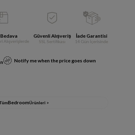
 Bedava
Güvenli Alışveriş
İade Garantisi
i Alışverişlerde
SSL Sertifikası
14 Gün İçerisinde
Notify me when the price goes down
on
Bedroom
Tüm
Ürünleri >