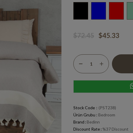
$72.45
$45.33
Stock Code
(PST238)
Ürün Grubu :
Bedroom
Brand
:
Bedinn
Discount Rate
:
%
37
Discount