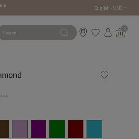
u a
English - USD
0
iamond
rtüsü