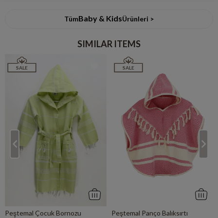
Baby & Kids
Tüm
Ürünleri >
SIMILAR ITEMS
SALE
SALE
Peştemal Çocuk Bornozu
Peştemal Panço Balıksırtı