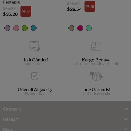
Peşteplaj
$45.67
%38
$56.27
$28.54
%37
$35.20
Hızlı Gönderi
Kargo Bedava
Stoktan Satış
750 TL ve Üzeri Alışverişlerde
Güvenli Alışveriş
İade Garantisi
SSL Sertifikası
14 Gün İçerisinde
Category
Hesabım
Bilgi