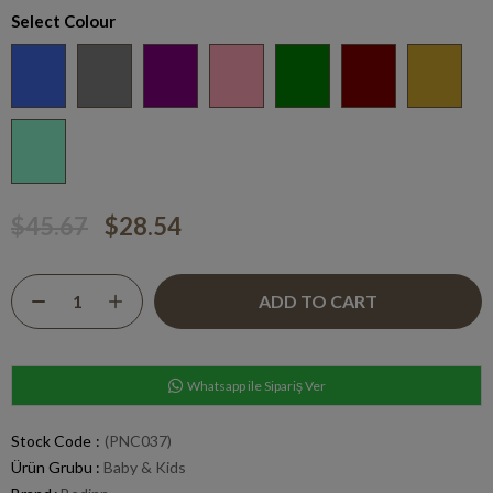
Select Colour
$45.67
$28.54
Whatsapp ile Sipariş Ver
Stock Code
(PNC037)
Ürün Grubu :
Baby & Kids