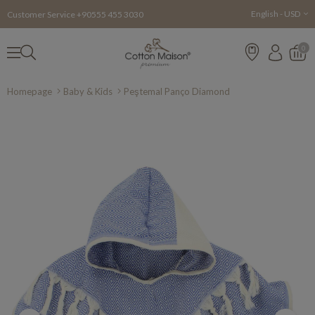
English - USD
Customer Service +90555 455 3030
0
Homepage
Baby & Kids
Peştemal Panço Diamond