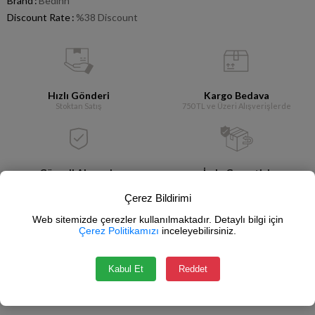
Brand
:
Bedinn
Discount Rate
:
%
38
Discount
Hızlı Gönderi
Kargo Bedava
Stoktan Satış
750 TL ve Üzeri Alışverişlerde
Güvenli Alışveriş
İade Garantisi
SSL Sertifikası
14 Gün İçerisinde
Çerez Bildirimi
Web sitemizde çerezler kullanılmaktadır. Detaylı bilgi için
Add to Collection
Çerez Politikamızı
inceleyebilirsiniz.
Notify me when the price goes down
Kabul Et
Reddet
Write a comment