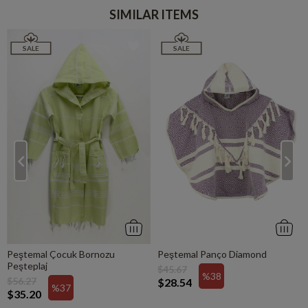
SIMILAR ITEMS
SALE
SALE
Peştemal Çocuk Bornozu
Peştemal Panço Diamond
Peşteplaj
$45.67
%38
$56.27
$28.54
%37
$35.20