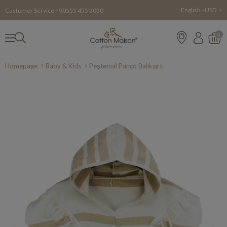
English - USD
Customer Service +90555 455 3030
0
Homepage
Baby & Kids
Peştemal Panço Balıksırtı