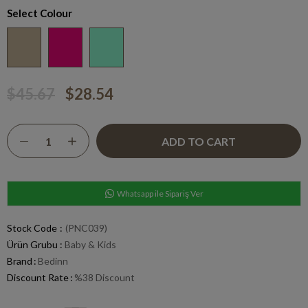
Select Colour
$45.67
$28.54
Whatsapp ile Sipariş Ver
Stock Code
(PNC039)
Ürün Grubu :
Baby & Kids
Brand
:
Bedinn
Discount Rate
:
%
38
Discount