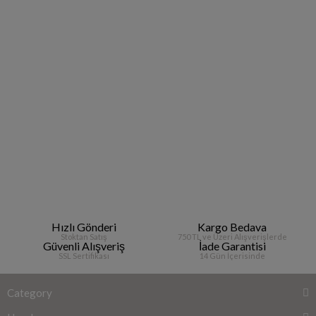
Hızlı Gönderi
Kargo Bedava
Stoktan Satış
750 TL ve Üzeri Alışverişlerde
Güvenli Alışveriş
İade Garantisi
SSL Sertifikası
14 Gün İçerisinde
Category