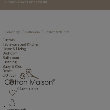
Customer Service +90555 455 3030
Homepage
Bathroom
Peştemal Nautica
Curtain
Tableware and Kitchen
Home & Living
Bedroom
Bathroom
Clothing
Baby & Kids
Beach
OUTLET
Member Login