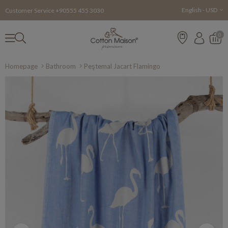
English - USD
Customer Service +90555 455 3030
0
Homepage
Bathroom
Peştemal Jacart Flamingo