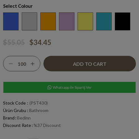
Select Colour
$55.05
$34.45
Whatsapp ile Sipariş Ver
Stock Code
(PST430)
Ürün Grubu :
Bathroom
Brand
:
Bedinn
Discount Rate
:
%
37
Discount