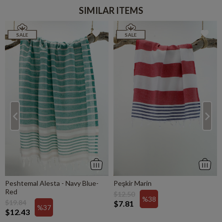
SIMILAR ITEMS
SALE
SALE
Peshtemal Alesta - Navy Blue-
Peşkir Marin
Red
$12.50
%38
$19.84
$7.81
%37
$12.43