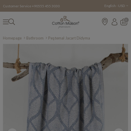
English - USD
Customer Service +90555 455 3030
0
Homepage
Bathroom
Peştemal Jacart Didyma