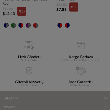
Red
$12.50
%38
$19.84
$7.81
%37
$12.43
Hızlı Gönderi
Kargo Bedava
Stoktan Satış
750 TL ve Üzeri Alışverişlerde
Güvenli Alışveriş
İade Garantisi
SSL Sertifikası
14 Gün İçerisinde
Category
Hesabım