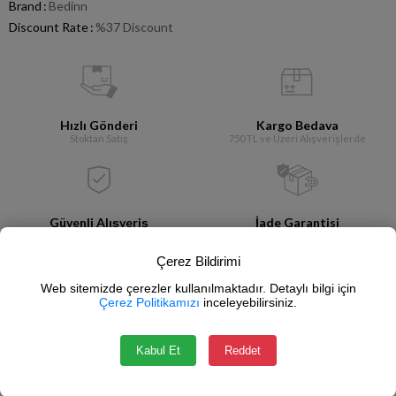
Brand
:
Bedinn
Discount Rate
:
%
37
Discount
Hızlı Gönderi
Kargo Bedava
Stoktan Satış
750 TL ve Üzeri Alışverişlerde
Güvenli Alışveriş
İade Garantisi
SSL Sertifikası
14 Gün İçerisinde
Çerez Bildirimi
Web sitemizde çerezler kullanılmaktadır. Detaylı bilgi için
Add to Collection
Çerez Politikamızı
inceleyebilirsiniz.
Notify me when the price goes down
Kabul Et
Reddet
Write a comment