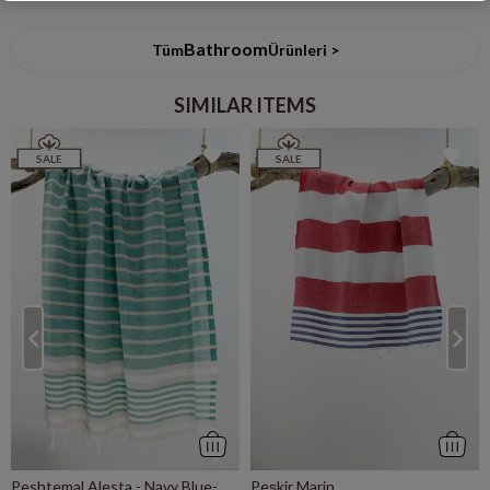
Bathroom
Tüm
Ürünleri >
SIMILAR ITEMS
SALE
SALE
Peshtemal Alesta - Navy Blue-
Peşkir Marin