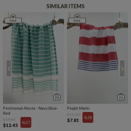
SIMILAR ITEMS
SALE
SALE
Peshtemal Alesta - Navy Blue-
Peşkir Marin
Red
$12.50
%38
$19.84
$7.81
%37
$12.43