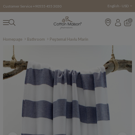
English - USD
Customer Service +90555 455 3030
0
Homepage
Bathroom
Peştemal Havlu Marin