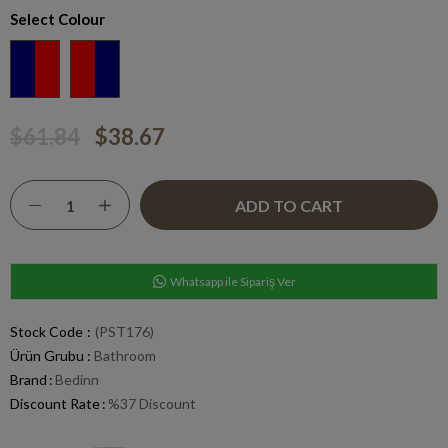
Select Colour
$61.84
$38.67
Whatsapp ile Sipariş Ver
Stock Code
(PST176)
Ürün Grubu :
Bathroom
Brand
:
Bedinn
Discount Rate
:
%
37
Discount