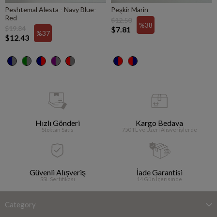
Peshtemal Alesta - Navy Blue-
Peşkir Marin
Red
$12.50
%38
$19.84
$7.81
%37
$12.43
Hızlı Gönderi
Kargo Bedava
Stoktan Satış
750 TL ve Üzeri Alışverişlerde
Güvenli Alışveriş
İade Garantisi
SSL Sertifikası
14 Gün İçerisinde
Category