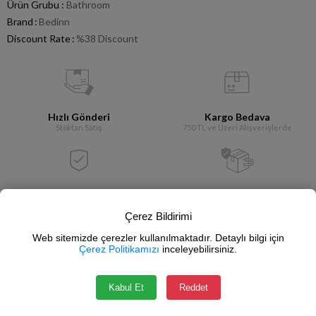
Ürün Grubu :
Bathroom
Brand
:
Bedinn
Discount Rate
:
%
38
Discount
Hızlı Gönderi
Kargo Bedava
Stoktan Satış
750 TL ve Üzeri Alışverişlerde
Güvenli Alışveriş
İade Garantisi
SSL Sertifikası
14 Gün İçerisinde
Çerez Bildirimi
Web sitemizde çerezler kullanılmaktadır. Detaylı bilgi için
Çerez Politikamızı
inceleyebilirsiniz.
Add to Collection
Notify me when the price goes down
Kabul Et
Reddet
Write a comment