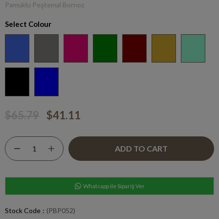
Pamuklu Peştemal Bornoz
Select Colour
$65.79
$41.11
Whatsapp ile Sipariş Ver
Stock Code
(PBP052)