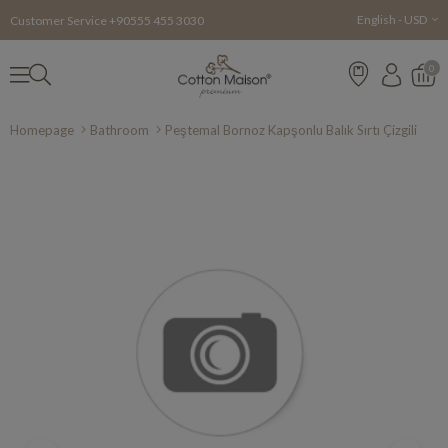
English - USD
Customer Service +90555 455 3030
0
Homepage
Bathroom
Peştemal Bornoz Kapşonlu Balık Sırtı Çizgili