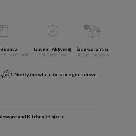
 Bedava
Güvenli Alışveriş
İade Garantisi
i Alışverişlerde
SSL Sertifikası
14 Gün İçerisinde
Notify me when the price goes down
on
bleware and Kitchen
Ürünleri >