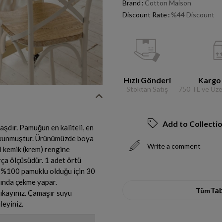
Brand
:
Cotton Maison
Discount Rate
:
%
44
Discount
Hızlı Gönderi
Kargo
Stoktan Satış
750 TL ve Üzer
Add to Collecti
şdır. Pamuğun en kaliteli, en
dokunmuştur. Ürünümüzde boya
Write a comment
i kemik (krem) rengine
arça ölçüsüdür. 1 adet örtü
z %100 pamuklu olduğu için 30
ında çekme yapar.
Ta
Tüm
ıkayınız. Çamaşır suyu
leyiniz.