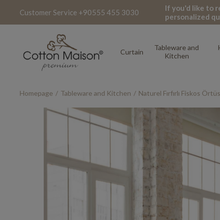
If you'd like to
Customer Service +90555 455 3030
personalized qu
Tableware and
Curtain
Kitchen
Homepage
Tableware and Kitchen
Naturel Fırfırlı Fiskos Ört