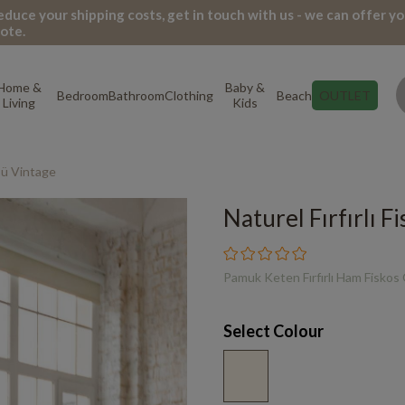
 reduce your shipping costs, get in touch with us - we can offer yo
ote.
Home &
Baby &
Bedroom
Bathroom
Clothing
Beach
OUTLET
Living
Kids
üsü Vintage
Naturel Fırfırlı 
Pamuk Keten Fırfırlı Ham Fiskos
Select Colour