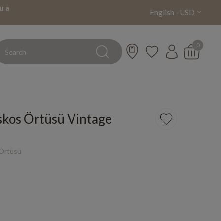
u a
English - USD
0
Fiskos Örtüsü Vintage
 Örtüsü