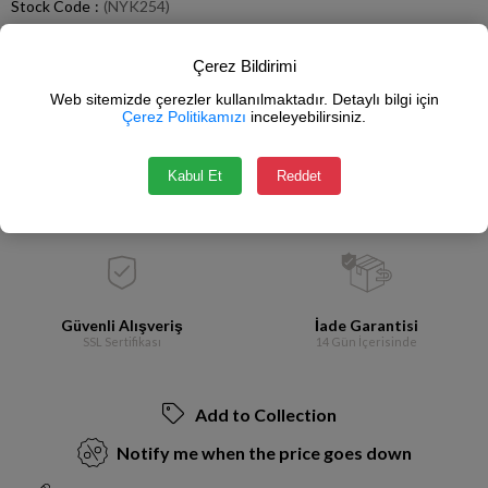
Stock Code
(NYK254)
Ürün Grubu :
Mutfak Önlüğü
Brand
:
Cotton Maison
Çerez Bildirimi
Discount Rate
:
%
44
Discount
Web sitemizde çerezler kullanılmaktadır. Detaylı bilgi için
Çerez Politikamızı
inceleyebilirsiniz.
Kabul Et
Reddet
Hızlı Gönderi
Kargo Bedava
Stoktan Satış
750 TL ve Üzeri Alışverişlerde
Güvenli Alışveriş
İade Garantisi
SSL Sertifikası
14 Gün İçerisinde
Add to Collection
Notify me when the price goes down