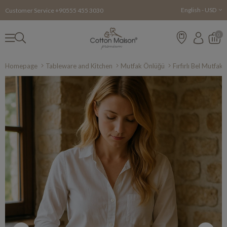
English - USD
Customer Service +90555 455 3030
0
Homepage
Tableware and Kitchen
Mutfak Önlüğü
Fırfırlı Bel Mutfa