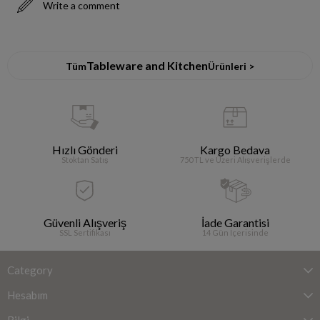
Write a comment
Tableware and Kitchen
Tüm
Ürünleri >
Hızlı Gönderi
Kargo Bedava
Stoktan Satış
750 TL ve Üzeri Alışverişlerde
Güvenli Alışveriş
İade Garantisi
SSL Sertifikası
14 Gün İçerisinde
Category
Hesabım