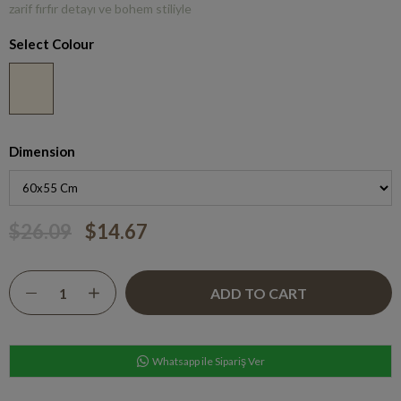
zarif fırfır detayı ve bohem stiliyle
Select Colour
Dimension
$26.09
$14.67
Whatsapp ile Sipariş Ver