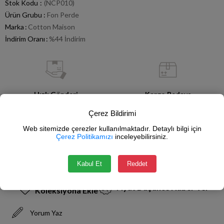
Stok Kodu
(NCP010)
Ürün Grubu :
Fon Perde
Marka
:
Cotton Maison
İndirim Oranı
:
%
44
İndirim
Hızlı Gönderi
Kargo Bedava
Stoktan Satış
750 TL ve Üzeri Alışverişlerde
Çerez Bildirimi
Web sitemizde çerezler kullanılmaktadır. Detaylı bilgi için
Çerez Politikamızı
inceleyebilirsiniz.
Güvenli Alışveriş
İade Garantisi
SSL Sertifikası
14 Gün İçerisinde
Kabul Et
Reddet
Fiyat Düşünce Haber Ver
Koleksiyona Ekle
Yorum Yaz