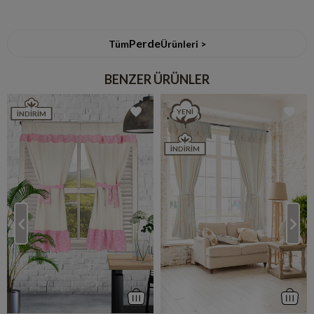
Perde
Tüm
Ürünleri >
BENZER ÜRÜNLER
YENI
İNDIRIM
İNDIRIM