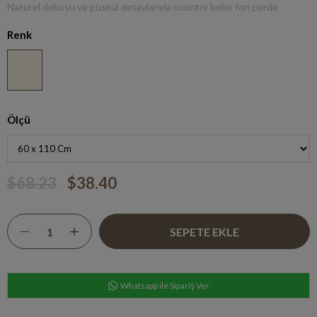
Naturel dokusu ve püskül detaylarıyla country boho fon perde
Renk
Ölçü
$68.23
$38.40
Whatsapp ile Sipariş Ver