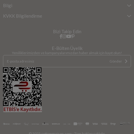
Bilgi
KVKK Bilgilendirme
Bizi Takip Edin
E-Bülten Üyelik
Yeniliklerimizden ve kampanyalarımızdan haber almak için kayıt olun!
Gönder
© 2025 cottonmaison.com - Tüm hakları saklıdır.