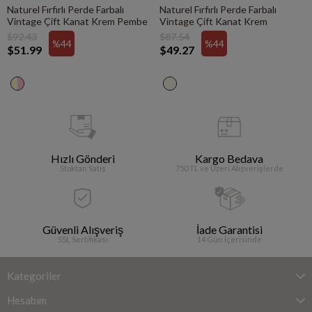
Naturel Fırfırlı Perde Farbalı
Naturel Fırfırlı Perde Farbalı
Vintage Çift Kanat Krem Pembe
Vintage Çift Kanat Krem
$92.43
$87.54
%44
%44
$51.99
$49.27
Hızlı Gönderi
Kargo Bedava
Stoktan Satış
750 TL ve Üzeri Alışverişlerde
Güvenli Alışveriş
İade Garantisi
SSL Sertifikası
14 Gün İçerisinde
Kategoriler
Hesabım