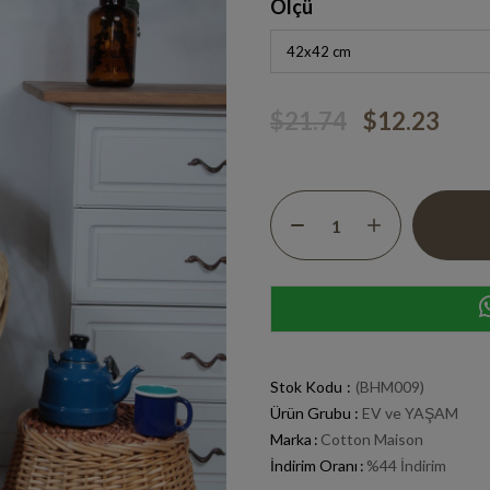
Ölçü
$21.74
$12.23
Stok Kodu
(BHM009)
Ürün Grubu :
EV ve YAŞAM
Marka
:
Cotton Maison
İndirim Oranı
:
%
44
İndirim