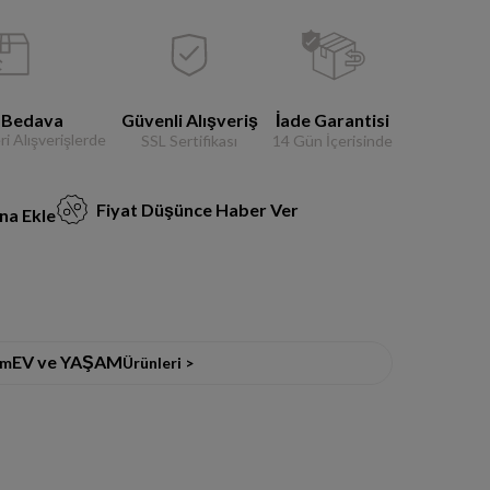
 Bedava
Güvenli Alışveriş
İade Garantisi
i Alışverişlerde
SSL Sertifikası
14 Gün İçerisinde
Fiyat Düşünce Haber Ver
na Ekle
EV ve YAŞAM
üm
Ürünleri >