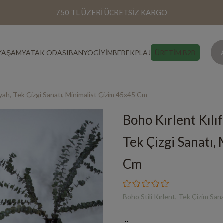
750 TL ÜZERİ ÜCRETSİZ KARGO
YAŞAM
YATAK ODASI
BANYO
GİYİM
BEBEK
PLAJ
ÜRETİM B2B
Siyah, Tek Çizgi Sanatı, Minimalist Çizim 45x45 Cm
Boho Kırlent Kılıf
Tek Çizgi Sanatı,
Cm
Boho Stili Kırlent, Tek Çizim Sana