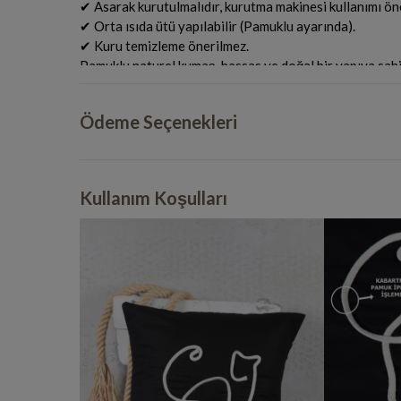
✔ Asarak kurutulmalıdır, kurutma makinesi kullanımı ön
✔ Orta ısıda ütü yapılabilir (Pamuklu ayarında).
✔ Kuru temizleme önerilmez.
Pamuklu naturel kumaş, hassas ve doğal bir yapıya sahi
kullanım için yukarıdaki talimatlara dikkat edilmesi öneri
Yıkanmış ürünler İADE alınmaz. Ürünlerimiz %100 pamu
Ödeme Seçenekleri
ilk yıkamada yaklaşık enden %5 ve boydan %8 oranınd
paylarını biraz ekliyoruz.
Kullanım Koşulları