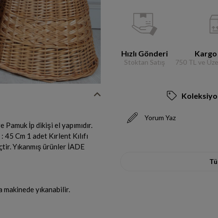
Hızlı Gönderi
Kargo
Stoktan Satış
750 TL ve Üzer
Koleksiyo
Yorum Yaz
 Pamuk İp dikişi el yapımıdır.
: 45 Cm 1 adet Kırlent Kılıfı
içtir. Yıkanmış ürünler İADE
T
 makinede yıkanabilir.