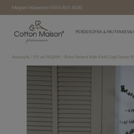
Müşteri Hizmetleri
0555 455 3030
PERDE
SOFRA & MUTFAK
EV&
Anasayfa
EV ve YAŞAM
Boho Kırlent Kılıfı Kedi Çizgi Sanatı 