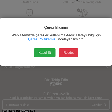
Stoktan Satış
750 TL ve Üzeri Alışverişlerde
Güvenli Alışveriş
İade Garantisi
Çerez Bildirimi
SSL Sertifikası
14 Gün İçerisinde
Web sitemizde çerezler kullanılmaktadır. Detaylı bilgi için
Çerez Politikamızı
inceleyebilirsiniz.
Kategoriler
Hesabım
Kabul Et
Reddet
Bilgi
KVKK Bilgilendirme
Bizi Takip Edin
E-Bülten Üyelik
Yeniliklerimizden ve kampanyalarımızdan haber almak için kayıt olun!
Gönder