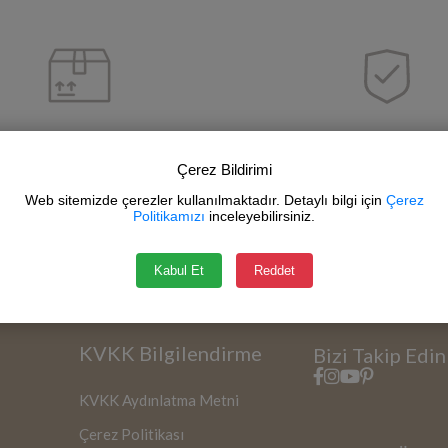
Kargo Bedava
Güvenli Alışve
Çerez Bildirimi
 TL ve Üzeri Alışverişlerde
SSL Sertifikası
Web sitemizde çerezler kullanılmaktadır. Detaylı bilgi için
Çerez
Politikamızı
inceleyebilirsiniz.
Kabul Et
Reddet
KVKK Bilgilendirme
Bizi Takip Edin
KVKK Aydınlatma Metni
Çerez Politikası