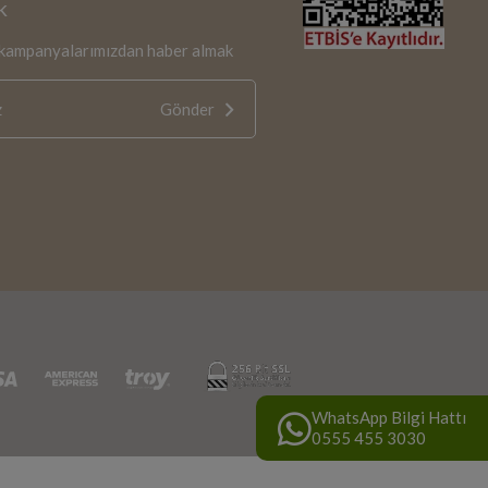
k
e kampanyalarımızdan haber almak
Gönder
WhatsApp Bilgi Hattı
0555 455 3030