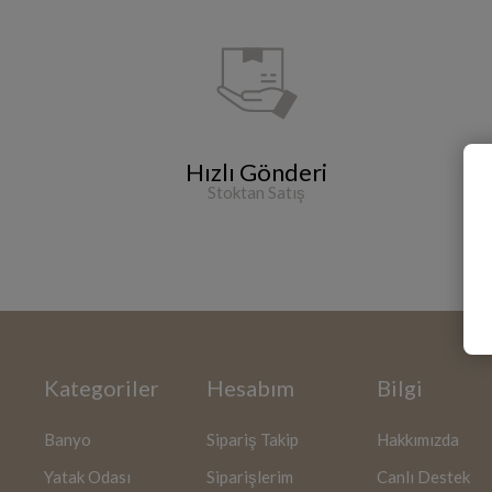
Hızlı Gönderi
Stoktan Satış
750
Kategoriler
Hesabım
Bilgi
Banyo
Sipariş Takip
Hakkımızda
Yatak Odası
Siparişlerim
Canlı Destek