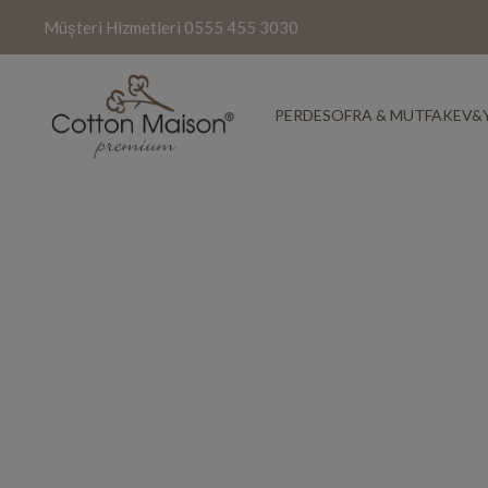
Müşteri Hizmetleri
0555 455 3030
PERDE
SOFRA & MUTFAK
EV&