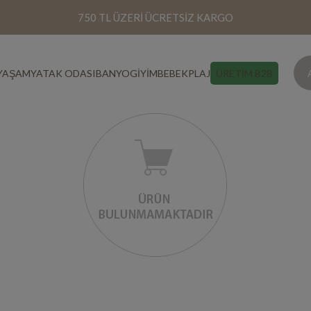
750 TL ÜZERİ ÜCRETSİZ KARGO
YAŞAM
YATAK ODASI
BANYO
GİYİM
BEBEK
PLAJ
ÜRETİM B2B